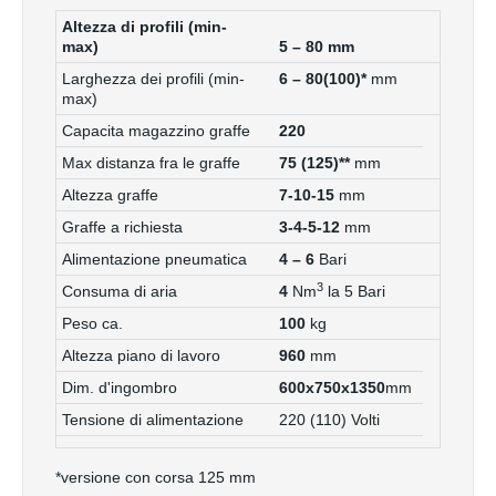
Altezza di profili (min-
max)
5 – 80
mm
Larghezza dei profili (min-
6 – 80(100)*
mm
max)
Capacita magazzino graffe
220
Max distanza fra le graffe
75 (125)**
mm
Altezza graffe
7-10-15
mm
Graffe a richiesta
3-4-5-12
mm
Alimentazione pneumatica
4 – 6
Bari
3
Consuma di aria
4
Nm
la 5 Bari
Peso ca.
100
kg
Altezza piano di lavoro
960
mm
Dim. d'ingombro
600x750x1350
mm
Tensione di alimentazione
220 (110) Volti
*
versione con corsa 125 mm